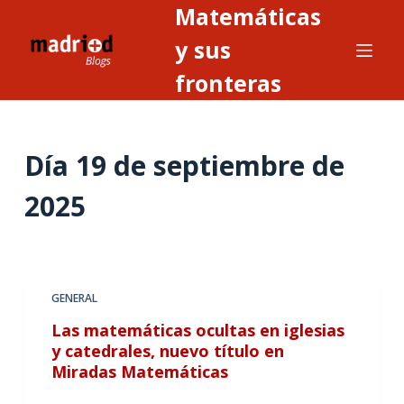
Matemáticas
S
a
y sus
l
fronteras
t
a
r
Día
19 de septiembre de
a
l
2025
c
o
n
t
GENERAL
e
n
Las matemáticas ocultas en iglesias
i
y catedrales, nuevo título en
Miradas Matemáticas
d
o