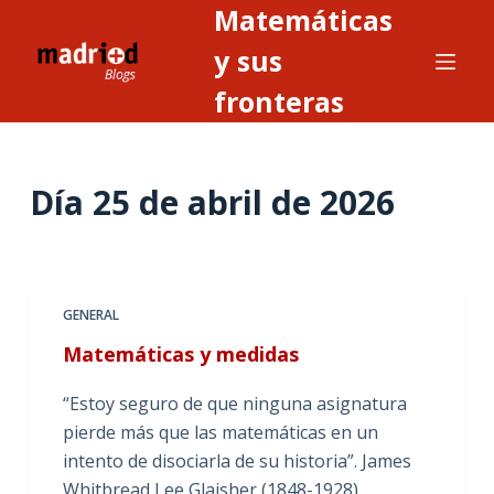
Matemáticas
S
a
y sus
l
fronteras
t
a
r
Día
25 de abril de 2026
a
l
c
o
n
GENERAL
t
Matemáticas y medidas
e
n
“Estoy seguro de que ninguna asignatura
i
pierde más que las matemáticas en un
d
intento de disociarla de su historia”. James
o
Whitbread Lee Glaisher (1848-1928),