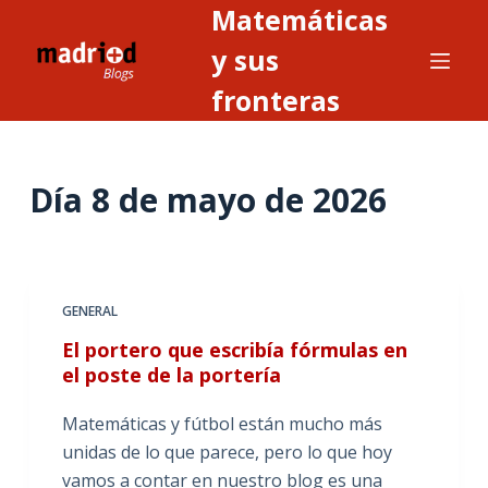
Matemáticas
S
a
y sus
l
fronteras
t
a
r
Día
8 de mayo de 2026
a
l
c
o
n
GENERAL
t
El portero que escribía fórmulas en
e
el poste de la portería
n
i
Matemáticas y fútbol están mucho más
d
unidas de lo que parece, pero lo que hoy
o
vamos a contar en nuestro blog es una