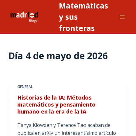
Matemáticas
S
a
y sus
l
fronteras
t
a
r
Día
4 de mayo de 2026
a
l
c
o
n
GENERAL
t
Historias de la IA: Métodos
e
matemáticos y pensamiento
n
humano en la era de la IA
i
Tanya Klowden y Terence Tao acaban de
d
publica en arXiv un interesantísimo artículo
o