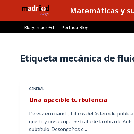
S
Matemáticas y su
a
l
Blogs madri+d
Portada Blog
t
a
r
a
Etiqueta
mecánica de flui
l
c
o
n
GENERAL
t
Una apacible turbulencia
e
n
De vez en cuando, Libros del Asteroide publica a
i
que hoy nos ocupa. Se trata de la obra de Anto
d
subtítulo ‘Desengaños e…
o