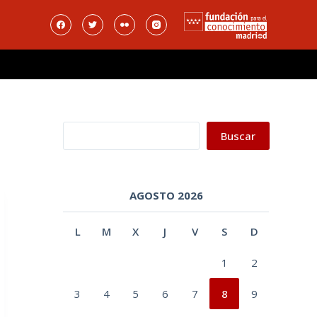
Buscar
Buscar
AGOSTO 2026
L
M
X
J
V
S
D
1
2
3
4
5
6
7
8
9