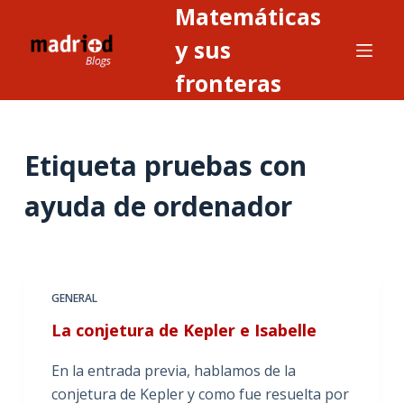
Matemáticas
S
a
y sus
l
fronteras
t
a
r
Etiqueta
pruebas con
a
l
ayuda de ordenador
c
o
n
t
GENERAL
e
n
La conjetura de Kepler e Isabelle
i
En la entrada previa, hablamos de la
d
conjetura de Kepler y como fue resuelta por
o