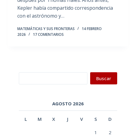
después por Thomas Hales. Años antes,
Kepler había compartido correspondencia
con el astrónomo y…
MATEMÁTICAS Y SUS FRONTERAS
14 FEBRERO
2026
17 COMENTARIOS
Buscar
Buscar
AGOSTO 2026
L
M
X
J
V
S
D
1
2