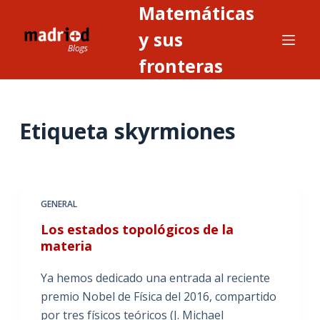
Matemáticas
S
a
y sus
l
fronteras
t
a
r
Etiqueta
skyrmiones
a
l
c
o
n
GENERAL
t
Los estados topológicos de la
e
materia
n
i
Ya hemos dedicado una entrada al reciente
d
premio Nobel de Física del 2016, compartido
o
por tres físicos teóricos (J. Michael