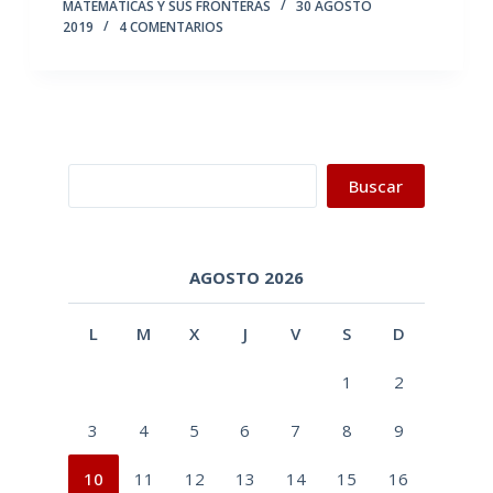
MATEMÁTICAS Y SUS FRONTERAS
30 AGOSTO
2019
4 COMENTARIOS
Buscar
Buscar
AGOSTO 2026
L
M
X
J
V
S
D
1
2
3
4
5
6
7
8
9
10
11
12
13
14
15
16