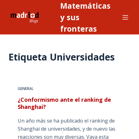
Matemáticas
S
a
y sus
l
fronteras
t
a
r
Etiqueta
Universidades
a
l
c
o
n
GENERAL
t
¿Conformismo ante el ranking de
e
Shanghai?
n
i
Un año más se ha publicado el ranking de
d
Shanghai de universidades, y de nuevo las
o
reacciones son muy diversas. Vaya esta