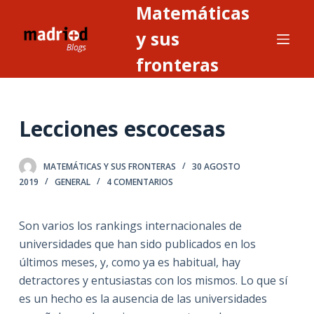
Matemáticas
S
a
y sus
l
fronteras
t
a
r
Lecciones escocesas
a
l
c
MATEMÁTICAS Y SUS FRONTERAS
30 AGOSTO
o
2019
GENERAL
4 COMENTARIOS
n
t
Son varios los rankings internacionales de
e
universidades que han sido publicados en los
n
últimos meses, y, como ya es habitual, hay
i
detractores y entusiastas con los mismos. Lo que sí
d
es un hecho es la ausencia de las universidades
o