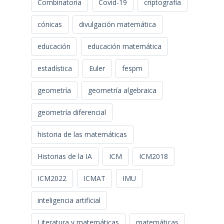
Combinatoria
Covid-19
criptografía
cónicas
divulgación matemática
educación
educación matemática
estadística
Euler
fespm
geometría
geometría algebraica
geometría diferencial
historia de las matemáticas
Historias de la IA
ICM
ICM2018
ICM2022
ICMAT
IMU
inteligencia artificial
Literatura y matemáticas
matemáticas