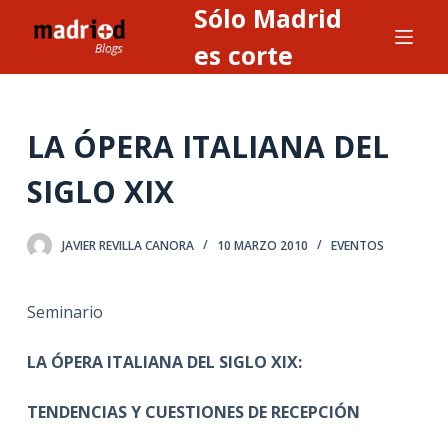
Sólo Madrid
S
a
es corte
l
t
a
LA ÓPERA ITALIANA DEL
r
a
SIGLO XIX
l
c
JAVIER REVILLA CANORA
10 MARZO 2010
EVENTOS
o
n
t
Seminario
e
n
LA ÓPERA ITALIANA DEL SIGLO XIX:
i
TENDENCIAS Y CUESTIONES DE RECEPCIÓN
d
o