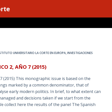
orte
STITUTO UNIVERSITARIO LA CORTE EN EUROPA
,
INVESTIGACIONES
 2, AÑO 7 (2015)
2015) This monographic issue is based on the
tings marked by a common denominator, that of
lyse early modern politics. In brief, to what extent can
naged and decisions taken if we start from the
 collect here the results of the panel The Spanish