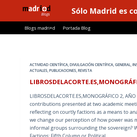
S
Sólo Madrid es c
a
l
Blogs madri+d
Portada Blog
t
a
r
a
l
ACTIVIDAD CIENTÍFICA
,
DIVULGACIÓN CIENTÍFICA
,
GENERAL
,
IN
c
ACTUALES
,
PUBLICACIONES
,
REVISTA
o
LIBROSDELACORTE.ES,MONOGRÁFICO
n
t
LIBROSDELACORTE.ES,MONOGRÁFICO 2, AÑO 7 (
e
contributions presented at two academic mee
n
reflecting on courtly factions as a means to ana
i
we change our perception of how power was ma
d
informal groups surrounding the sovereign? We
o
Factions: Fifth Column or Political…