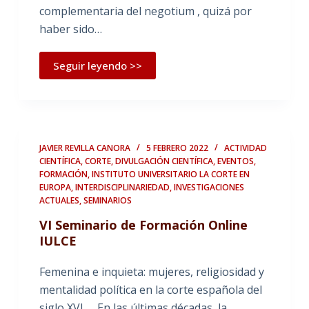
complementaria del negotium , quizá por
haber sido…
Seguir leyendo >>
JAVIER REVILLA CANORA
5 FEBRERO 2022
ACTIVIDAD
CIENTÍFICA
,
CORTE
,
DIVULGACIÓN CIENTÍFICA
,
EVENTOS
,
FORMACIÓN
,
INSTITUTO UNIVERSITARIO LA CORTE EN
EUROPA
,
INTERDISCIPLINARIEDAD
,
INVESTIGACIONES
ACTUALES
,
SEMINARIOS
VI Seminario de Formación Online
IULCE
Femenina e inquieta: mujeres, religiosidad y
mentalidad política en la corte española del
siglo XVI En las últimas décadas, la