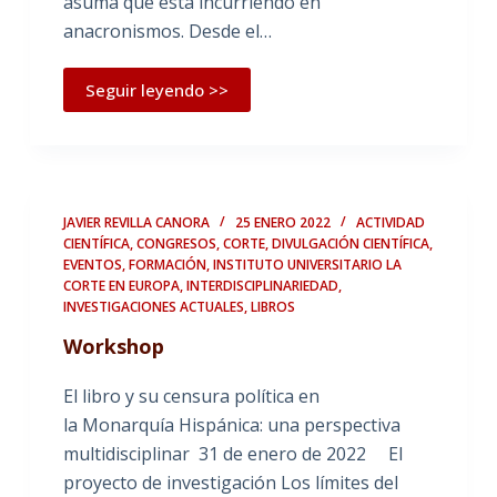
asuma que está incurriendo en
anacronismos. Desde el…
Seguir leyendo >>
JAVIER REVILLA CANORA
25 ENERO 2022
ACTIVIDAD
CIENTÍFICA
,
CONGRESOS
,
CORTE
,
DIVULGACIÓN CIENTÍFICA
,
EVENTOS
,
FORMACIÓN
,
INSTITUTO UNIVERSITARIO LA
CORTE EN EUROPA
,
INTERDISCIPLINARIEDAD
,
INVESTIGACIONES ACTUALES
,
LIBROS
Workshop
El libro y su censura política en
la Monarquía Hispánica: una perspectiva
multidisciplinar 31 de enero de 2022 El
proyecto de investigación Los límites del