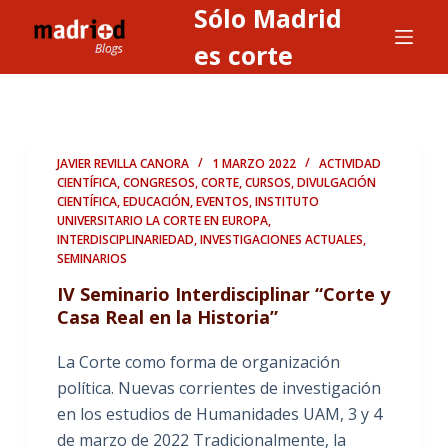
Sólo Madrid
S
a
es corte
l
t
a
r
JAVIER REVILLA CANORA
1 MARZO 2022
ACTIVIDAD
a
CIENTÍFICA
,
CONGRESOS
,
CORTE
,
CURSOS
,
DIVULGACIÓN
CIENTÍFICA
,
EDUCACIÓN
,
EVENTOS
,
INSTITUTO
l
UNIVERSITARIO LA CORTE EN EUROPA
,
c
INTERDISCIPLINARIEDAD
,
INVESTIGACIONES ACTUALES
,
o
SEMINARIOS
n
IV Seminario Interdisciplinar “Corte y
t
Casa Real en la Historia”
e
n
La Corte como forma de organización
i
política. Nuevas corrientes de investigación
d
en los estudios de Humanidades UAM, 3 y 4
o
de marzo de 2022 Tradicionalmente, la