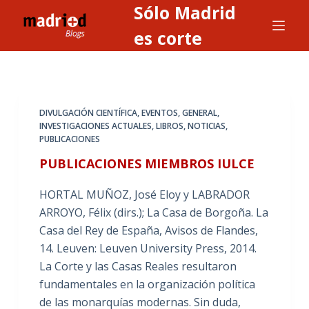
Sólo Madrid
S
a
es corte
l
t
a
r
DIVULGACIÓN CIENTÍFICA
,
EVENTOS
,
GENERAL
,
a
INVESTIGACIONES ACTUALES
,
LIBROS
,
NOTICIAS
,
PUBLICACIONES
l
c
PUBLICACIONES MIEMBROS IULCE
o
HORTAL MUÑOZ, José Eloy y LABRADOR
n
ARROYO, Félix (dirs.); La Casa de Borgoña. La
t
Casa del Rey de España, Avisos de Flandes,
e
14. Leuven: Leuven University Press, 2014.
n
La Corte y las Casas Reales resultaron
i
fundamentales en la organización política
d
de las monarquías modernas. Sin duda,
o