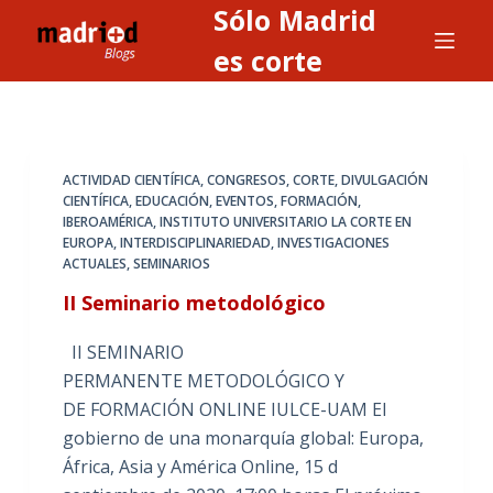
Sólo Madrid
S
a
es corte
l
t
a
r
ACTIVIDAD CIENTÍFICA
,
CONGRESOS
,
CORTE
,
DIVULGACIÓN
a
CIENTÍFICA
,
EDUCACIÓN
,
EVENTOS
,
FORMACIÓN
,
IBEROAMÉRICA
,
INSTITUTO UNIVERSITARIO LA CORTE EN
l
EUROPA
,
INTERDISCIPLINARIEDAD
,
INVESTIGACIONES
c
ACTUALES
,
SEMINARIOS
o
II Seminario metodológico
n
t
II SEMINARIO
e
PERMANENTE METODOLÓGICO Y
n
DE FORMACIÓN ONLINE IULCE-UAM El
i
gobierno de una monarquía global: Europa,
d
África, Asia y América Online, 15 d
o