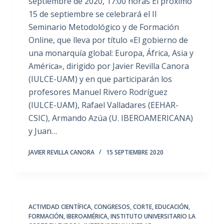
septiembre de 2020, 17:00 horas El próximo
15 de septiembre se celebrará el II
Seminario Metodológico y de Formación
Online, que lleva por título «El gobierno de
una monarquía global: Europa, África, Asia y
América», dirigido por Javier Revilla Canora
(IULCE-UAM) y en que participarán los
profesores Manuel Rivero Rodríguez
(IULCE-UAM), Rafael Valladares (EEHAR-
CSIC), Armando Azúa (U. IBEROAMERICANA)
y Juan…
JAVIER REVILLA CANORA
15 SEPTIEMBRE 2020
ACTIVIDAD CIENTÍFICA
,
CONGRESOS
,
CORTE
,
EDUCACIÓN
,
FORMACIÓN
,
IBEROAMÉRICA
,
INSTITUTO UNIVERSITARIO LA