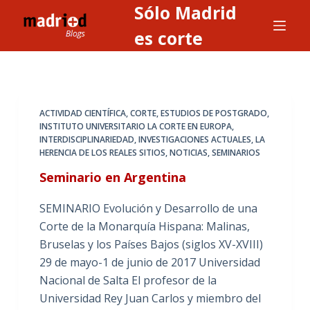
Sólo Madrid
S
a
es corte
l
t
a
r
ACTIVIDAD CIENTÍFICA
,
CORTE
,
ESTUDIOS DE POSTGRADO
,
a
INSTITUTO UNIVERSITARIO LA CORTE EN EUROPA
,
INTERDISCIPLINARIEDAD
,
INVESTIGACIONES ACTUALES
,
LA
l
HERENCIA DE LOS REALES SITIOS
,
NOTICIAS
,
SEMINARIOS
c
Seminario en Argentina
o
n
SEMINARIO Evolución y Desarrollo de una
t
Corte de la Monarquía Hispana: Malinas,
e
Bruselas y los Países Bajos (siglos XV-XVIII)
n
29 de mayo-1 de junio de 2017 Universidad
i
Nacional de Salta El profesor de la
d
Universidad Rey Juan Carlos y miembro del
o