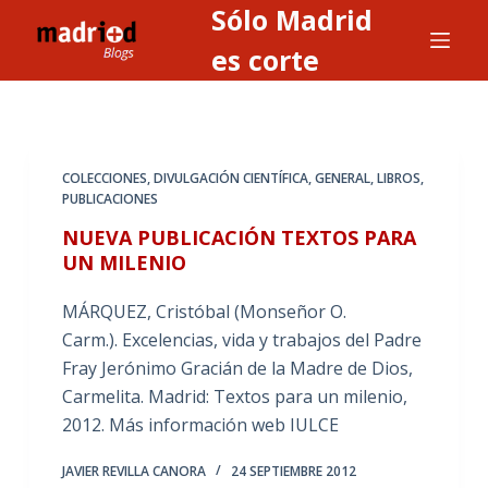
Sólo Madrid
S
a
es corte
l
t
a
r
COLECCIONES
,
DIVULGACIÓN CIENTÍFICA
,
GENERAL
,
LIBROS
,
a
PUBLICACIONES
l
NUEVA PUBLICACIÓN TEXTOS PARA
c
UN MILENIO
o
n
MÁRQUEZ, Cristóbal (Monseñor O.
t
Carm.). Excelencias, vida y trabajos del Padre
e
Fray Jerónimo Gracián de la Madre de Dios,
n
Carmelita. Madrid: Textos para un milenio,
i
2012. Más información web IULCE
d
JAVIER REVILLA CANORA
24 SEPTIEMBRE 2012
o