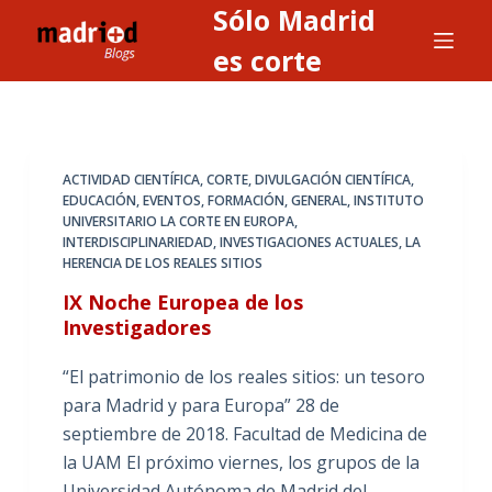
Sólo Madrid
S
a
es corte
l
t
a
r
ACTIVIDAD CIENTÍFICA
,
CORTE
,
DIVULGACIÓN CIENTÍFICA
,
a
EDUCACIÓN
,
EVENTOS
,
FORMACIÓN
,
GENERAL
,
INSTITUTO
UNIVERSITARIO LA CORTE EN EUROPA
,
l
INTERDISCIPLINARIEDAD
,
INVESTIGACIONES ACTUALES
,
LA
c
HERENCIA DE LOS REALES SITIOS
o
IX Noche Europea de los
n
Investigadores
t
e
“El patrimonio de los reales sitios: un tesoro
n
para Madrid y para Europa” 28 de
i
septiembre de 2018. Facultad de Medicina de
d
la UAM El próximo viernes, los grupos de la
o
Universidad Autónoma de Madrid del