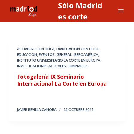
Sólo Madrid
S
a
es corte
l
t
a
r
ACTIVIDAD CIENTÍFICA
,
DIVULGACIÓN CIENTÍFICA
,
a
EDUCACIÓN
,
EVENTOS
,
GENERAL
,
IBEROAMÉRICA
,
INSTITUTO UNIVERSITARIO LA CORTE EN EUROPA
,
l
INVESTIGACIONES ACTUALES
,
SEMINARIOS
c
Fotogalería IX Seminario
o
Internacional La Corte en Europa
n
t
e
n
JAVIER REVILLA CANORA
26 OCTUBRE 2015
i
d
o