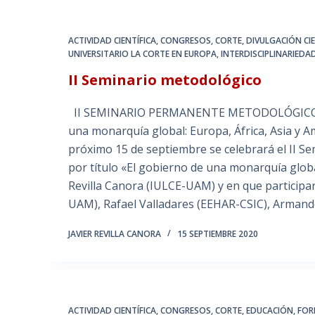
ACTIVIDAD CIENTÍFICA
,
CONGRESOS
,
CORTE
,
DIVULGACIÓN CIE
UNIVERSITARIO LA CORTE EN EUROPA
,
INTERDISCIPLINARIEDA
II Seminario metodológico
II SEMINARIO PERMANENTE METODOLÓGICO Y
una monarquía global: Europa, África, Asia y A
próximo 15 de septiembre se celebrará el II S
por título «El gobierno de una monarquía global
Revilla Canora (IULCE-UAM) y en que participa
UAM), Rafael Valladares (EEHAR-CSIC), Arman
JAVIER REVILLA CANORA
15 SEPTIEMBRE 2020
ACTIVIDAD CIENTÍFICA
,
CONGRESOS
,
CORTE
,
EDUCACIÓN
,
FOR