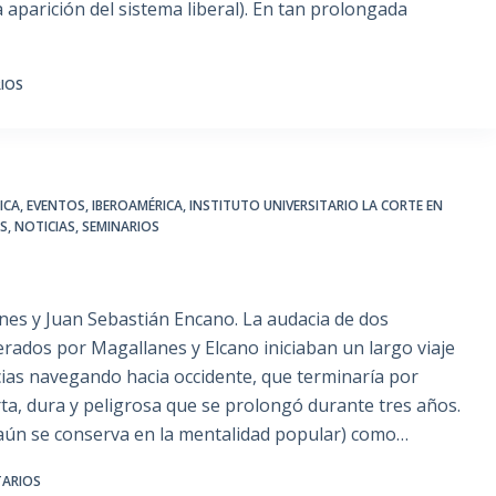
 la aparición del sistema liberal). En tan prolongada
IOS
ICA
,
EVENTOS
,
IBEROAMÉRICA
,
INSTITUTO UNIVERSITARIO LA CORTE EN
ES
,
NOTICIAS
,
SEMINARIOS
nes y Juan Sebastián Encano. La audacia de dos
ados por Magallanes y Elcano iniciaban un largo viaje
ecias navegando hacia occidente, que terminaría por
rta, dura y peligrosa que se prolongó durante tres años.
 aún se conserva en la mentalidad popular) como…
TARIOS