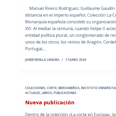
Manuel Rivero Rodríguez, Guillaume Gaudin (co
distancia en el imperio español, Colección La 
Monarquía española consolidó su organización 
XVI. Al mediar la centuria, cuando Felipe II ac
entidad política plural, un conglomerado de re
unos de los otros; los reinos de Aragón, Cerd
Portugal,…
JAVIER REVILLA CANORA
17 JUNIO 2020
COLECCIONES
,
CORTE
,
IBEROAMÉRICA
,
INSTITUTO UNIVERSITA
ACTUALES
,
LIBROS
,
PUBLICACIONES
Nueva publicación
Dentro de la colección «La corte en Europa», la