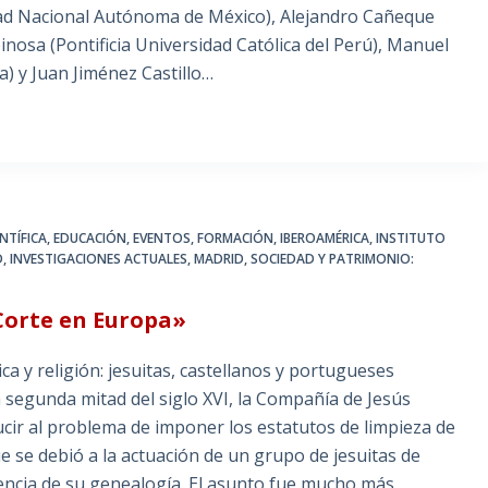
dad Nacional Autónoma de México), Alejandro Cañeque
inosa (Pontificia Universidad Católica del Perú), Manuel
) y Juan Jiménez Castillo…
NTÍFICA
,
EDUCACIÓN
,
EVENTOS
,
FORMACIÓN
,
IBEROAMÉRICA
,
INSTITUTO
D
,
INVESTIGACIONES ACTUALES
,
MADRID, SOCIEDAD Y PATRIMONIO:
Corte en Europa»
ca y religión: jesuitas, castellanos y portugueses
 segunda mitad del siglo XVI, la Compañía de Jesús
cir al problema de imponer los estatutos de limpieza de
se debió a la actuación de un grupo de jesuitas de
encia de su genealogía. El asunto fue mucho más