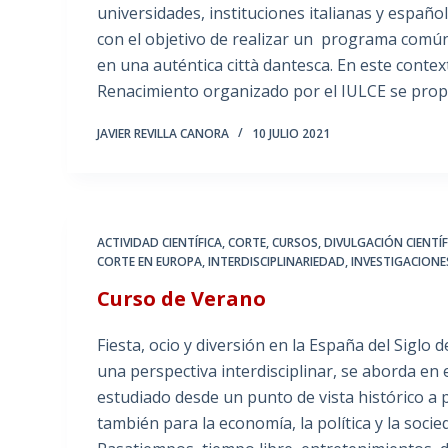
universidades, instituciones italianas y españ
con el objetivo de realizar un programa común
en una auténtica città dantesca. En este contex
Renacimiento organizado por el IULCE se pro
JAVIER REVILLA CANORA
10 JULIO 2021
ACTIVIDAD CIENTÍFICA
,
CORTE
,
CURSOS
,
DIVULGACIÓN CIENTÍF
CORTE EN EUROPA
,
INTERDISCIPLINARIEDAD
,
INVESTIGACIONE
Curso de Verano
Fiesta, ocio y diversión en la España del Siglo 
una perspectiva interdisciplinar, se aborda en 
estudiado desde un punto de vista histórico a p
también para la economía, la política y la soci