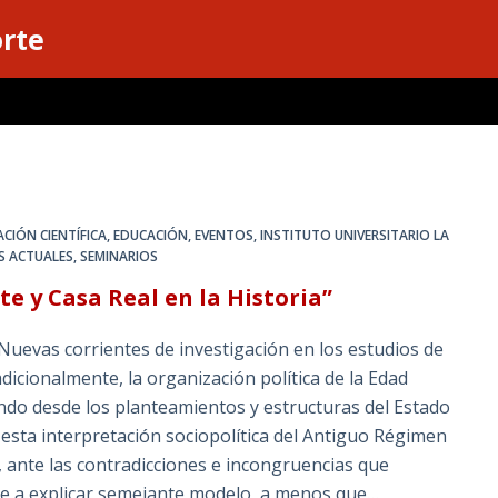
orte
CIÓN CIENTÍFICA
,
EDUCACIÓN
,
EVENTOS
,
INSTITUTO UNIVERSITARIO LA
S ACTUALES
,
SEMINARIOS
te y Casa Real en la Historia”
Nuevas corrientes de investigación en los estudios de
cionalmente, la organización política de la Edad
ando desde los planteamientos y estructuras del Estado
, esta interpretación sociopolítica del Antiguo Régimen
 ante las contradicciones e incongruencias que
eve a explicar semejante modelo, a menos que…