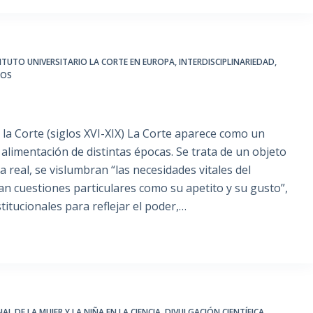
ITUTO UNIVERSITARIO LA CORTE EN EUROPA
,
INTERDISCIPLINARIEDAD
,
IOS
la Corte (siglos XVI-XIX) La Corte aparece como un
 alimentación de distintas épocas. Se trata de un objeto
na real, se vislumbran “las necesidades vitales del
 cuestiones particulares como su apetito y su gusto”,
titucionales para reflejar el poder,…
AL DE LA MUJER Y LA NIÑA EN LA CIENCIA
,
DIVULGACIÓN CIENTÍFICA
,