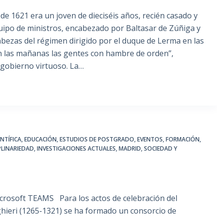
de 1621 era un joven de dieciséis años, recién casado y
quipo de ministros, encabezado por Baltasar de Zúñiga y
abezas del régimen dirigido por el duque de Lerma en las
n las mañanas las gentes con hambre de orden”,
l gobierno virtuoso. La…
NTÍFICA
,
EDUCACIÓN
,
ESTUDIOS DE POSTGRADO
,
EVENTOS
,
FORMACIÓN
,
PLINARIEDAD
,
INVESTIGACIONES ACTUALES
,
MADRID, SOCIEDAD Y
Microsoft TEAMS Para los actos de celebración del
hieri (1265-1321) se ha formado un consorcio de