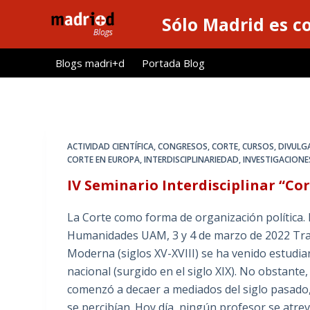
S
Sólo Madrid es c
a
l
Blogs madri+d
Portada Blog
t
a
r
a
l
ACTIVIDAD CIENTÍFICA
,
CONGRESOS
,
CORTE
,
CURSOS
,
DIVULGA
c
CORTE EN EUROPA
,
INTERDISCIPLINARIEDAD
,
INVESTIGACIONE
o
IV Seminario Interdisciplinar “Cor
n
t
La Corte como forma de organización política. 
e
Humanidades UAM, 3 y 4 de marzo de 2022 Tradi
n
Moderna (siglos XV-XVIII) se ha venido estudi
i
nacional (surgido en el siglo XIX). No obstante
d
comenzó a decaer a mediados del siglo pasado,
o
se percibían. Hoy día, ningún profesor se atr