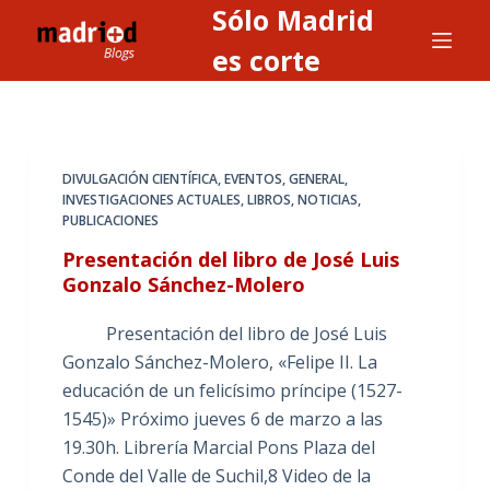
Sólo Madrid
S
a
es corte
l
t
a
r
DIVULGACIÓN CIENTÍFICA
,
EVENTOS
,
GENERAL
,
a
INVESTIGACIONES ACTUALES
,
LIBROS
,
NOTICIAS
,
PUBLICACIONES
l
c
Presentación del libro de José Luis
o
Gonzalo Sánchez-Molero
n
Presentación del libro de José Luis
t
Gonzalo Sánchez-Molero, «Felipe II. La
e
educación de un felicísimo príncipe (1527-
n
1545)» Próximo jueves 6 de marzo a las
i
19.30h. Librería Marcial Pons Plaza del
d
Conde del Valle de Suchil,8 Video de la
o