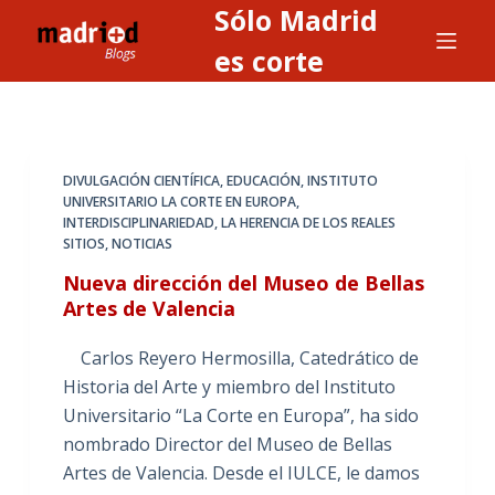
Sólo Madrid
S
a
es corte
l
t
a
r
DIVULGACIÓN CIENTÍFICA
,
EDUCACIÓN
,
INSTITUTO
a
UNIVERSITARIO LA CORTE EN EUROPA
,
INTERDISCIPLINARIEDAD
,
LA HERENCIA DE LOS REALES
l
SITIOS
,
NOTICIAS
c
Nueva dirección del Museo de Bellas
o
Artes de Valencia
n
t
Carlos Reyero Hermosilla, Catedrático de
e
Historia del Arte y miembro del Instituto
n
Universitario “La Corte en Europa”, ha sido
i
nombrado Director del Museo de Bellas
d
Artes de Valencia. Desde el IULCE, le damos
o