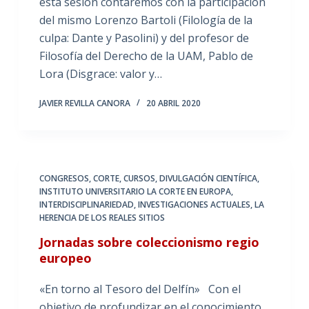
esta sesión contaremos con la participación
del mismo Lorenzo Bartoli (Filología de la
culpa: Dante y Pasolini) y del profesor de
Filosofía del Derecho de la UAM, Pablo de
Lora (Disgrace: valor y…
JAVIER REVILLA CANORA
20 ABRIL 2020
CONGRESOS
,
CORTE
,
CURSOS
,
DIVULGACIÓN CIENTÍFICA
,
INSTITUTO UNIVERSITARIO LA CORTE EN EUROPA
,
INTERDISCIPLINARIEDAD
,
INVESTIGACIONES ACTUALES
,
LA
HERENCIA DE LOS REALES SITIOS
Jornadas sobre coleccionismo regio
europeo
«En torno al Tesoro del Delfín» Con el
objetivo de profundizar en el conocimiento