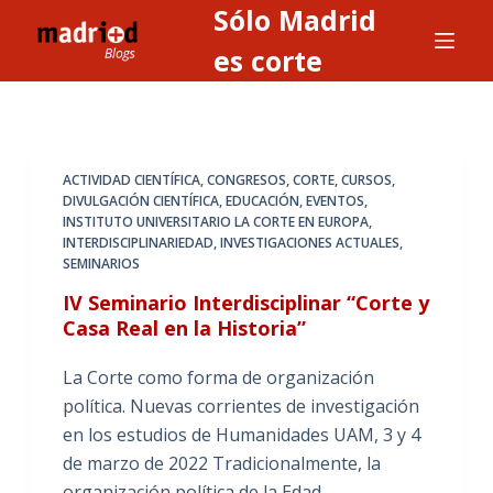
Sólo Madrid
S
a
es corte
l
t
a
r
ACTIVIDAD CIENTÍFICA
,
CONGRESOS
,
CORTE
,
CURSOS
,
a
DIVULGACIÓN CIENTÍFICA
,
EDUCACIÓN
,
EVENTOS
,
INSTITUTO UNIVERSITARIO LA CORTE EN EUROPA
,
l
INTERDISCIPLINARIEDAD
,
INVESTIGACIONES ACTUALES
,
c
SEMINARIOS
o
IV Seminario Interdisciplinar “Corte y
n
Casa Real en la Historia”
t
e
La Corte como forma de organización
n
política. Nuevas corrientes de investigación
i
en los estudios de Humanidades UAM, 3 y 4
d
de marzo de 2022 Tradicionalmente, la
o
organización política de la Edad