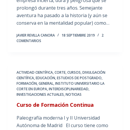
empresa incierta, dura y peligrosa que se
prolongó durante tres años. Semejante
aventura ha pasado a la historia (y aún se
conserva en la mentalidad popular) como…
JAVIER REVILLA CANORA
18 SEPTIEMBRE 2019
2
COMENTARIOS
ACTIVIDAD CIENTÍFICA
,
CORTE
,
CURSOS
,
DIVULGACIÓN
CIENTÍFICA
,
EDUCACIÓN
,
ESTUDIOS DE POSTGRADO
,
FORMACIÓN
,
GENERAL
,
INSTITUTO UNIVERSITARIO LA
CORTE EN EUROPA
,
INTERDISCIPLINARIEDAD
,
INVESTIGACIONES ACTUALES
,
NOTICIAS
Curso de Formación Continua
Paleografía moderna I y II Universidad
Autónoma de Madrid El curso tiene como