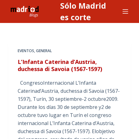
Sólo Madrid
S
a
es corte
l
t
a
r
EVENTOS
,
GENERAL
a
L’Infanta Caterina d’Austria,
l
duchessa di Savoia (1567-1597)
c
o
CongresoInternacional L’Infanta
n
Caterinad’Austria, duchessa di Savoia (1567-
t
1597), Turín, 30 septiembre-2 octubre2009.
e
Durante los días 30 de septiembre y2 de
n
octubre tuvo lugar en Turín el congreso
i
internacional L’Infanta Caterina d’Austria,
d
duchessa di Savoia (1567-1597). Elobjetivo
o