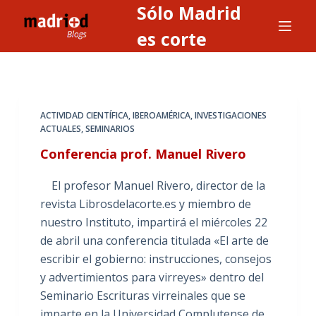
Sólo Madrid
S
a
es corte
l
t
a
r
ACTIVIDAD CIENTÍFICA
,
IBEROAMÉRICA
,
INVESTIGACIONES
a
ACTUALES
,
SEMINARIOS
l
Conferencia prof. Manuel Rivero
c
o
El profesor Manuel Rivero, director de la
n
revista Librosdelacorte.es y miembro de
t
nuestro Instituto, impartirá el miércoles 22
e
de abril una conferencia titulada «El arte de
n
escribir el gobierno: instrucciones, consejos
i
y advertimientos para virreyes» dentro del
d
Seminario Escrituras virreinales que se
o
imparte en la Universidad Complutense de