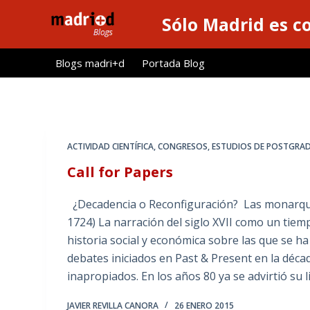
S
Sólo Madrid es c
a
l
Blogs madri+d
Portada Blog
t
a
r
a
l
ACTIVIDAD CIENTÍFICA
,
CONGRESOS
,
ESTUDIOS DE POSTGRA
c
Call for Papers
o
n
¿Decadencia o Reconfiguración? Las monarquía
t
1724) La narración del siglo XVII como un tiem
e
historia social y económica sobre las que se ha
n
debates iniciados en Past & Present en la déc
i
inapropiados. En los años 80 ya se advirtió su
d
o
JAVIER REVILLA CANORA
26 ENERO 2015