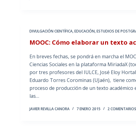
DIVULGACIÓN CIENTÍFICA
,
EDUCACIÓN
,
ESTUDIOS DE POSTG
MOOC: Cómo elaborar un texto a
En breves fechas, se pondrá en marcha el MO
Ciencias Sociales en la plataforma MiriadaX (t
por tres profesores del IULCE, José Eloy Hort
Eduardo Torres Corominas (UJaén), tiene como 
proceso de producción de un texto académico 
las…
JAVIER REVILLA CANORA
7 ENERO 2015
2 COMENTARIO