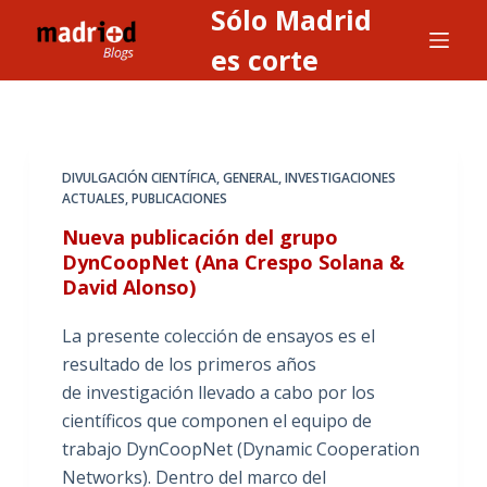
Sólo Madrid
S
a
es corte
l
t
a
r
DIVULGACIÓN CIENTÍFICA
,
GENERAL
,
INVESTIGACIONES
a
ACTUALES
,
PUBLICACIONES
l
Nueva publicación del grupo
c
DynCoopNet (Ana Crespo Solana &
o
David Alonso)
n
t
La presente colección de ensayos es el
e
resultado de los primeros años
n
de investigación llevado a cabo por los
i
científicos que componen el equipo de
d
trabajo DynCoopNet (Dynamic Cooperation
o
Networks). Dentro del marco del