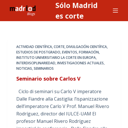
Sólo Madrid
S
a
es corte
l
t
a
r
ACTIVIDAD CIENTÍFICA
,
CORTE
,
DIVULGACIÓN CIENTÍFICA
,
a
ESTUDIOS DE POSTGRADO
,
EVENTOS
,
FORMACIÓN
,
INSTITUTO UNIVERSITARIO LA CORTE EN EUROPA
,
l
INTERDISCIPLINARIEDAD
,
INVESTIGACIONES ACTUALES
,
c
NOTICIAS
,
SEMINARIOS
o
Seminario sobre Carlos V
n
t
Ciclo di seminari su Carlo V imperatore
e
Dalle Fiandre alla Castiglia: l’ispanizzazione
n
dell’imperatore Carlo V Prof. Manuel Rivero
i
Rodríguez, director del IULCE-UAM El
d
profesor Manuel Rivero Rodríguez
o