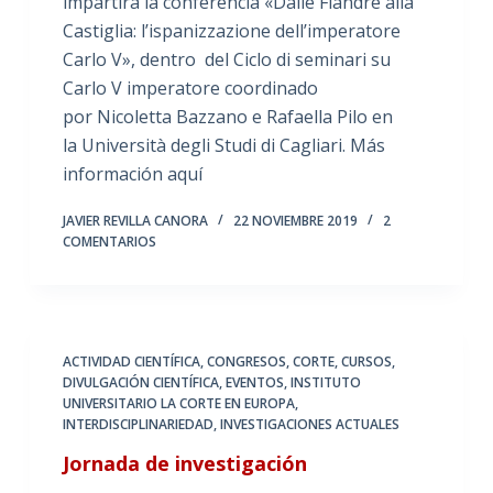
impartirá la conferencia «Dalle Fiandre alla
Castiglia: l’ispanizzazione dell’imperatore
Carlo V», dentro del Ciclo di seminari su
Carlo V imperatore coordinado
por Nicoletta Bazzano e Rafaella Pilo en
la Università degli Studi di Cagliari. Más
información aquí
JAVIER REVILLA CANORA
22 NOVIEMBRE 2019
2
COMENTARIOS
ACTIVIDAD CIENTÍFICA
,
CONGRESOS
,
CORTE
,
CURSOS
,
DIVULGACIÓN CIENTÍFICA
,
EVENTOS
,
INSTITUTO
UNIVERSITARIO LA CORTE EN EUROPA
,
INTERDISCIPLINARIEDAD
,
INVESTIGACIONES ACTUALES
Jornada de investigación