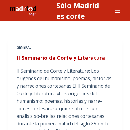
Sólo Madrid
S
a
es corte
l
t
a
r
GENERAL
a
II Seminario de Corte y Literatura
l
c
II Seminario de Corte y Literatura: Los
o
orígenes del humanismo: poemas, historias
n
y narraciones cortesanas El II Seminario de
t
Corte y Literatura «Los oríge-nes del
e
humanismo: poemas, historias y narra-
n
ciones cortesanas» quiere ofrecer un
i
análisis so-bre las relaciones cortesanas
d
durante la primera mitad del siglo XV en la
o