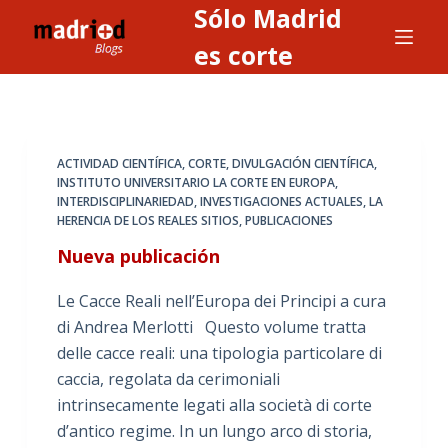
Sólo Madrid
S
a
es corte
l
t
a
r
ACTIVIDAD CIENTÍFICA
,
CORTE
,
DIVULGACIÓN CIENTÍFICA
,
a
INSTITUTO UNIVERSITARIO LA CORTE EN EUROPA
,
INTERDISCIPLINARIEDAD
,
INVESTIGACIONES ACTUALES
,
LA
l
HERENCIA DE LOS REALES SITIOS
,
PUBLICACIONES
c
Nueva publicación
o
n
Le Cacce Reali nell’Europa dei Principi a cura
t
di Andrea Merlotti Questo volume tratta
e
delle cacce reali: una tipologia particolare di
n
caccia, regolata da cerimoniali
i
intrinsecamente legati alla società di corte
d
d’antico regime. In un lungo arco di storia,
o