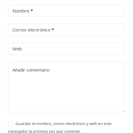
A
Nombre
*
l
t
Correo electrónico
*
e
r
n
Web
a
t
Añadir comentario
i
v
e
:
Guardar mi nombre, correo electrónico y web en este
navegador la próxima vez que comente.