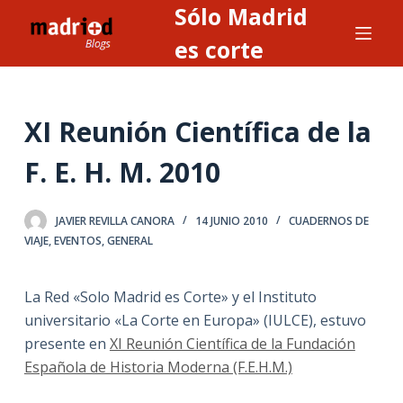
Sólo Madrid
S
a
es corte
l
t
a
XI Reunión Científica de la
r
a
F. E. H. M. 2010
l
c
JAVIER REVILLA CANORA
14 JUNIO 2010
CUADERNOS DE
o
VIAJE
,
EVENTOS
,
GENERAL
n
t
La Red «Solo Madrid es Corte» y el Instituto
e
universitario «La Corte en Europa» (IULCE), estuvo
n
presente en
XI Reunión Científica de la Fundación
i
Española de Historia Moderna (F.E.H.M.)
d
o