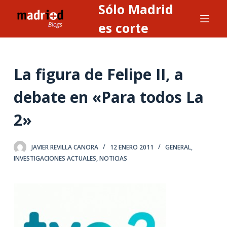
Sólo Madrid
S
a
es corte
l
t
a
La figura de Felipe II, a
r
a
debate en «Para todos La
l
2»
c
o
n
JAVIER REVILLA CANORA
12 ENERO 2011
GENERAL
,
t
INVESTIGACIONES ACTUALES
,
NOTICIAS
e
n
i
d
o