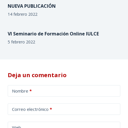
NUEVA PUBLICACIÓN
14 febrero 2022
VI Seminario de Formación Online IULCE
5 febrero 2022
Deja un comentario
A
Nombre
*
l
t
Correo electrónico
*
e
r
n
Web