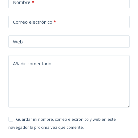
Nombre
*
l
t
Correo electrónico
*
e
r
n
Web
a
t
Añadir comentario
i
v
e
:
Guardar mi nombre, correo electrónico y web en este
navegador la próxima vez que comente.