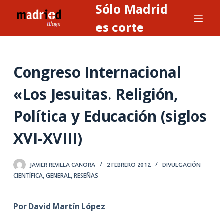
Sólo Madrid
S
a
es corte
l
t
a
Congreso Internacional
r
a
«Los Jesuitas. Religión,
l
Política y Educación (siglos
c
o
XVI-XVIII)
n
t
e
JAVIER REVILLA CANORA
2 FEBRERO 2012
DIVULGACIÓN
CIENTÍFICA
,
GENERAL
,
RESEÑAS
n
i
d
Por David Martín López
o