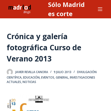
Sólo Madrid
S
a
es corte
l
t
a
Crónica y galería
r
a
fotográfica Curso de
l
Verano 2013
c
o
n
JAVIER REVILLA CANORA
9 JULIO 2013
DIVULGACIÓN
t
CIENTÍFICA
,
EDUCACIÓN
,
EVENTOS
,
GENERAL
,
INVESTIGACIONES
ACTUALES
,
NOTICIAS
e
n
i
d
o