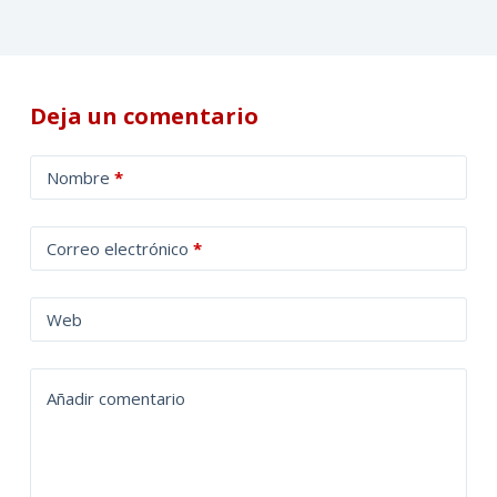
Deja un comentario
A
Nombre
*
l
t
Correo electrónico
*
e
r
n
Web
a
t
Añadir comentario
i
v
e
: