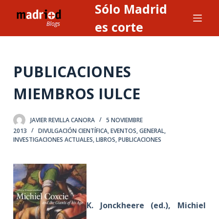
Sólo Madrid
S
a
es corte
l
t
a
PUBLICACIONES
r
a
MIEMBROS IULCE
l
c
JAVIER REVILLA CANORA
5 NOVIEMBRE
o
2013
DIVULGACIÓN CIENTÍFICA
,
EVENTOS
,
GENERAL
,
n
INVESTIGACIONES ACTUALES
,
LIBROS
,
PUBLICACIONES
t
e
n
i
d
K. Jonckheere (ed.), Michiel
o