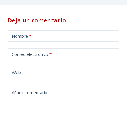
Deja un comentario
A
Nombre
*
l
t
Correo electrónico
*
e
r
n
Web
a
t
Añadir comentario
i
v
e
: