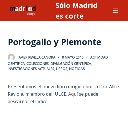
Sólo Madrid
S
a
es corte
l
t
a
Portogallo y Piemonte
r
a
JAVIER REVILLA CANORA
8 MAYO 2015
ACTIVIDAD
l
CIENTÍFICA
,
COLECCIONES
,
DIVULGACIÓN CIENTÍFICA
,
c
INVESTIGACIONES ACTUALES
,
LIBROS
,
NOTICIAS
o
n
Presentamos el nuevo libro dirigido por la Dra. Alice
t
Raviola, miembro del IULCE.
Aquí
se puede
e
descargar el índice
n
i
d
o