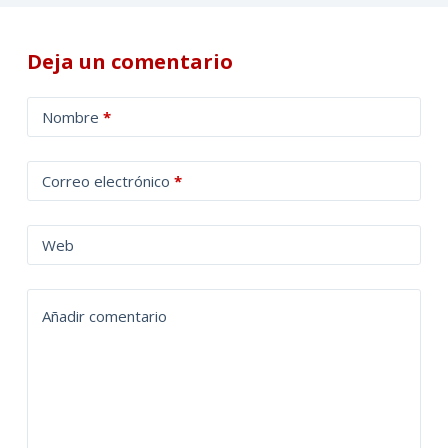
Deja un comentario
A
Nombre
*
l
t
Correo electrónico
*
e
r
n
Web
a
t
Añadir comentario
i
v
e
: