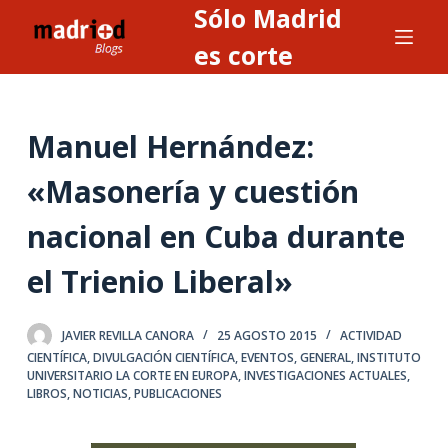
Sólo Madrid
S
a
es corte
l
t
a
Manuel Hernández:
r
a
«Masonería y cuestión
l
nacional en Cuba durante
c
o
el Trienio Liberal»
n
t
e
JAVIER REVILLA CANORA
25 AGOSTO 2015
ACTIVIDAD
CIENTÍFICA
,
DIVULGACIÓN CIENTÍFICA
,
EVENTOS
,
GENERAL
,
INSTITUTO
n
UNIVERSITARIO LA CORTE EN EUROPA
,
INVESTIGACIONES ACTUALES
,
i
LIBROS
,
NOTICIAS
,
PUBLICACIONES
d
o