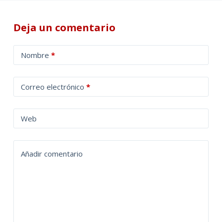
Deja un comentario
A
Nombre
*
l
t
Correo electrónico
*
e
r
n
Web
a
t
Añadir comentario
i
v
e
: