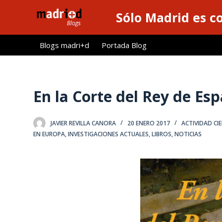
S
Sólo Madrid es c
a
l
Blogs madri+d
Portada Blog
t
a
r
a
En la Corte del Rey de Es
l
c
JAVIER REVILLA CANORA
20 ENERO 2017
ACTIVIDAD CIE
o
EN EUROPA
,
INVESTIGACIONES ACTUALES
,
LIBROS
,
NOTICIAS
n
t
e
n
i
d
o