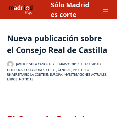
Sólo Madrid
S
a
es corte
l
t
a
Nueva publicación sobre
r
a
el Consejo Real de Castilla
l
c
JAVIER REVILLA CANORA
8 MARZO 2017
ACTIVIDAD
o
CIENTÍFICA
,
COLECCIONES
,
CORTE
,
GENERAL
,
INSTITUTO
n
UNIVERSITARIO LA CORTE EN EUROPA
,
INVESTIGACIONES ACTUALES
,
LIBROS
,
NOTICIAS
t
e
n
i
d
o