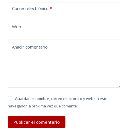
t
Correo electrónico
*
e
r
n
Web
a
t
Añadir comentario
i
v
e
:
Guardar mi nombre, correo electrónico y web en este
navegador la próxima vez que comente.
Publicar el comentario