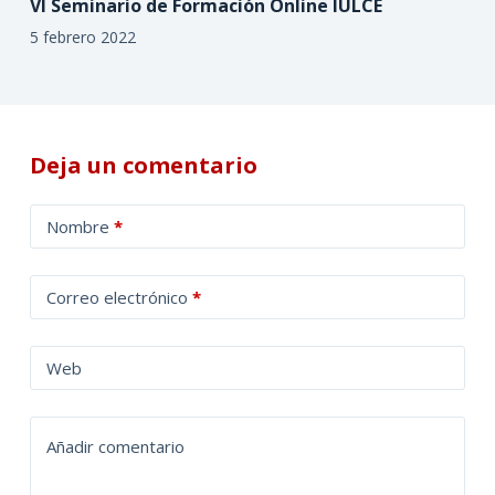
VI Seminario de Formación Online IULCE
5 febrero 2022
Deja un comentario
A
Nombre
*
l
t
Correo electrónico
*
e
r
n
Web
a
t
Añadir comentario
i
v