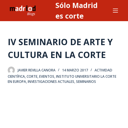
Sólo Madrid
S
a
es corte
l
t
a
IV SEMINARIO DE ARTE Y
r
a
CULTURA EN LA CORTE
l
c
JAVIER REVILLA CANORA
14 MARZO 2017
ACTIVIDAD
o
CIENTÍFICA
,
CORTE
,
EVENTOS
,
INSTITUTO UNIVERSITARIO LA CORTE
n
EN EUROPA
,
INVESTIGACIONES ACTUALES
,
SEMINARIOS
t
e
n
i
d
o