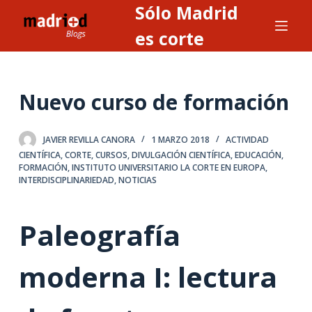
Sólo Madrid
S
a
es corte
l
t
a
Nuevo curso de formación
r
a
JAVIER REVILLA CANORA
1 MARZO 2018
ACTIVIDAD
l
CIENTÍFICA
,
CORTE
,
CURSOS
,
DIVULGACIÓN CIENTÍFICA
,
EDUCACIÓN
,
c
FORMACIÓN
,
INSTITUTO UNIVERSITARIO LA CORTE EN EUROPA
,
o
INTERDISCIPLINARIEDAD
,
NOTICIAS
n
t
Paleografía
e
n
moderna I: lectura
i
d
o