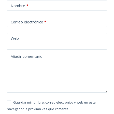
A
Nombre
*
l
t
Correo electrónico
*
e
r
n
Web
a
t
Añadir comentario
i
v
e
:
Guardar mi nombre, correo electrónico y web en este
navegador la próxima vez que comente.