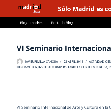
S
Sólo Madrid es c
a
l
Blogs madri+d
Portada Blog
t
a
r
a
VI Seminario Internacional
l
c
JAVIER REVILLA CANORA
23 ABRIL 2019
ACTIVIDAD CIEN
o
IBEROAMÉRICA
,
INSTITUTO UNIVERSITARIO LA CORTE EN EUROPA
,
I
n
t
e
n
i
d
VI Seminario Internacional de Arte y Cultura en la 
o