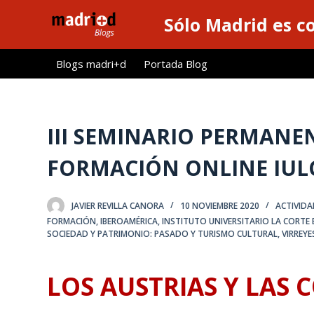
S
Sólo Madrid es c
a
l
Blogs madri+d
Portada Blog
t
a
r
a
III SEMINARIO PERMANE
l
FORMACIÓN ONLINE IUL
c
o
n
JAVIER REVILLA CANORA
10 NOVIEMBRE 2020
ACTIVIDA
t
FORMACIÓN
,
IBEROAMÉRICA
,
INSTITUTO UNIVERSITARIO LA CORTE
e
SOCIEDAD Y PATRIMONIO: PASADO Y TURISMO CULTURAL
,
VIRREYE
n
i
LOS AUSTRIAS Y LAS 
d
o