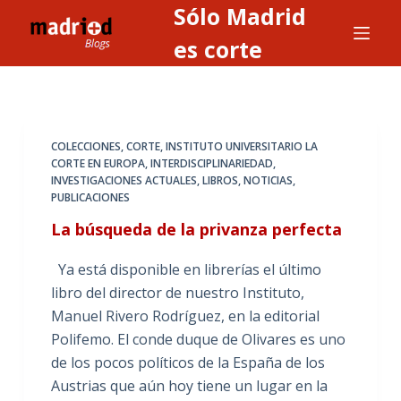
Sólo Madrid
S
a
es corte
l
t
a
r
COLECCIONES
,
CORTE
,
INSTITUTO UNIVERSITARIO LA
a
CORTE EN EUROPA
,
INTERDISCIPLINARIEDAD
,
INVESTIGACIONES ACTUALES
,
LIBROS
,
NOTICIAS
,
l
PUBLICACIONES
c
La búsqueda de la privanza perfecta
o
n
Ya está disponible en librerías el último
t
libro del director de nuestro Instituto,
e
Manuel Rivero Rodríguez, en la editorial
n
Polifemo. El conde duque de Olivares es uno
i
de los pocos políticos de la España de los
d
Austrias que aún hoy tiene un lugar en la
o