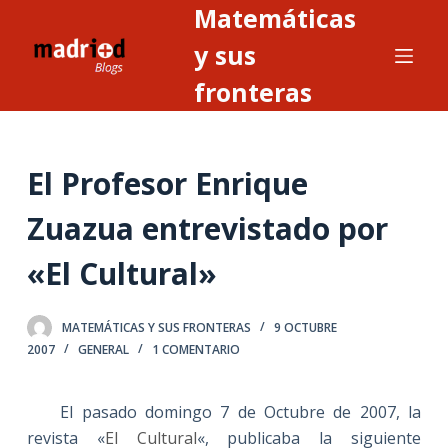
Matemáticas
S
a
y sus
l
fronteras
t
a
r
El Profesor Enrique
a
l
Zuazua entrevistado por
c
o
«El Cultural»
n
t
MATEMÁTICAS Y SUS FRONTERAS
9 OCTUBRE
e
2007
GENERAL
1 COMENTARIO
n
i
El pasado domingo 7 de Octubre de 2007, la
d
revista «
El Cultural
«, publicaba la siguiente
o