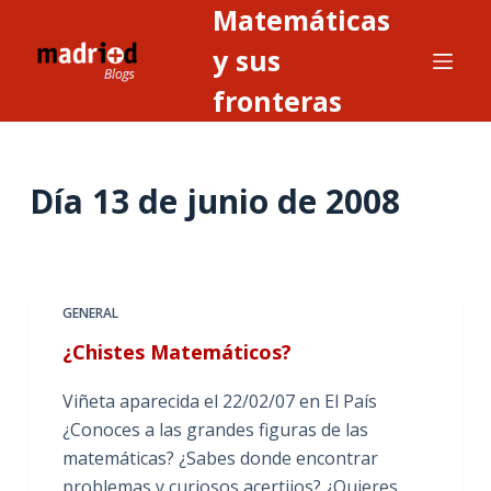
Matemáticas
S
a
y sus
l
fronteras
t
a
r
Día
13 de junio de 2008
a
l
c
o
n
GENERAL
t
¿Chistes Matemáticos?
e
n
Viñeta aparecida el 22/02/07 en El País
i
¿Conoces a las grandes figuras de las
d
matemáticas? ¿Sabes donde encontrar
o
problemas y curiosos acertijos? ¿Quieres