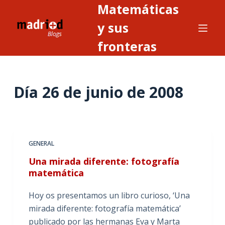
Matemáticas
S
a
y sus
l
fronteras
t
a
r
Día
26 de junio de 2008
a
l
c
o
n
GENERAL
t
Una mirada diferente: fotografía
e
matemática
n
i
Hoy os presentamos un libro curioso, ‘Una
d
mirada diferente: fotografía matemática’
o
publicado por las hermanas Eva y Marta