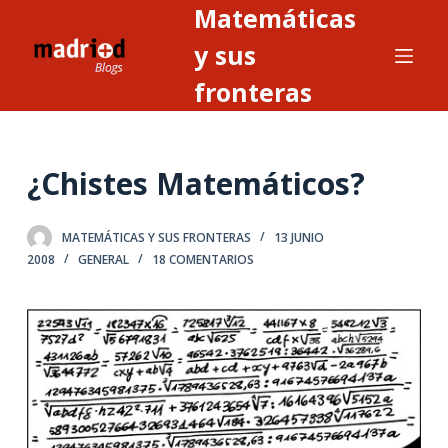
Matemáticas
S
a
y sus
l
fronteras
t
a
r
¿Chistes Matemáticos?
a
l
c
MATEMÁTICAS Y SUS FRONTERAS
13 JUNIO
o
2008
GENERAL
18 COMENTARIOS
n
t
e
n
i
d
o