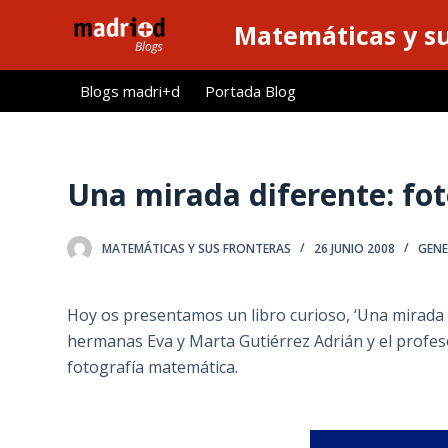
S
Matemáticas y su
a
l
Blogs madri+d
Portada Blog
t
a
r
a
Una mirada diferente: fo
l
c
MATEMÁTICAS Y SUS FRONTERAS
26 JUNIO 2008
GENE
o
n
t
Hoy os presentamos un libro curioso, ‘Una mirada d
e
hermanas Eva y Marta Gutiérrez Adrián y el profes
n
fotografía matemática.
i
d
o