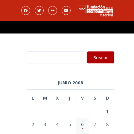
Buscar
Buscar
JUNIO 2008
L
M
X
J
V
S
D
1
2
3
4
5
6
7
8