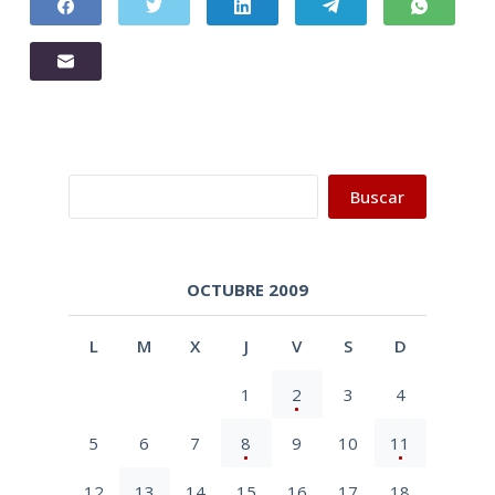
Buscar
Buscar
OCTUBRE 2009
L
M
X
J
V
S
D
1
2
3
4
5
6
7
8
9
10
11
12
13
14
15
16
17
18