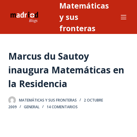
Matemáticas
S
a
y sus
l
fronteras
t
a
r
Marcus du Sautoy
a
l
inaugura Matemáticas en
c
o
la Residencia
n
t
MATEMÁTICAS Y SUS FRONTERAS
2 OCTUBRE
e
2009
GENERAL
14 COMENTARIOS
n
i
d
o